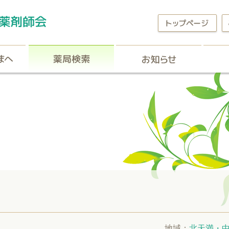
区民の皆さまへ
薬局検索
お知
地域：
北天満・