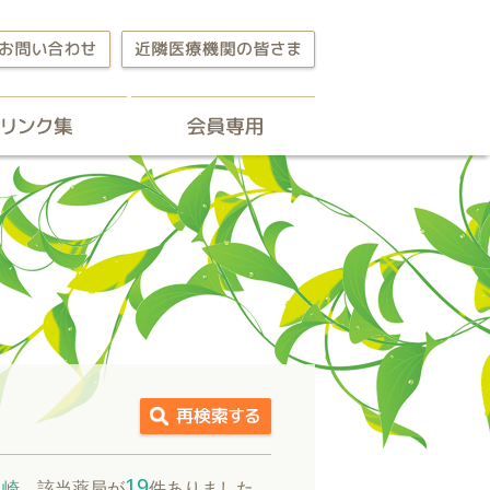
らせ
リンク集
会員専用
薬局
19
中崎
該当薬局が
件ありました。